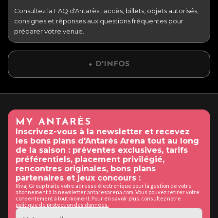
Consultez la FAQ d'Antarès : accès, billets, objets autorisés,
consignes et réponses aux questions fréquentes pour
préparer votre venue.
+ D'INFOS
MY ANTARÈS
Inscrivez-vous à la newsletter et recevez
les bons plans d'Antarès Arena tout au long
de la saison : préventes exclusives, tarifs
préférentiels, placement privilégié,
rencontres originales, bons plans
partenaires et jeux concours :
Rivaj Group traite votre adresse électronique pour la gestion de votre
abonnement à la newsletter antaresarena.com. Vous pouvez retirer votre
consentement à tout moment. Pour en savoir plus, consultez notre
politique de protection des données.