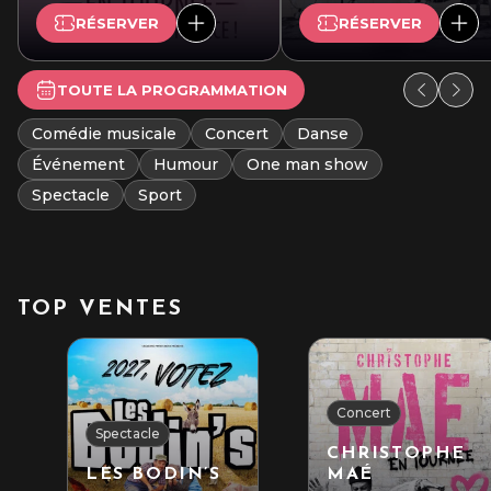
RÉSERVER
RÉSERVER
TOUTE LA PROGRAMMATION
Comédie musicale
Concert
Danse
Événement
Humour
One man show
Spectacle
Sport
TOP VENTES
Concert
Spectacle
CHRISTOPHE
LES BODIN’S
MAÉ