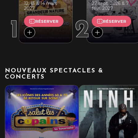
12, 13 & 14 mars
27 sept. 2026 & 7
2027
févr. 2027
1
2
RÉSERVER
RÉSERVER
NOUVEAUX SPECTACLES &
CONCERTS