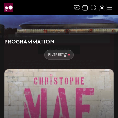
Recevez toute l’actualité en vous abonnant à
Ferme
notre newsletter :
PROGRAMMATION
ENVOYER
FILTRES
Rivaj Group traite votre adresse électronique pour la gestion de votre abonnement à
la newsletter de
Antarès
. Vous pouvez retirer votre consentement à tout moment.
Pour en savoir plus, consultez notre
politique de protection des données
.