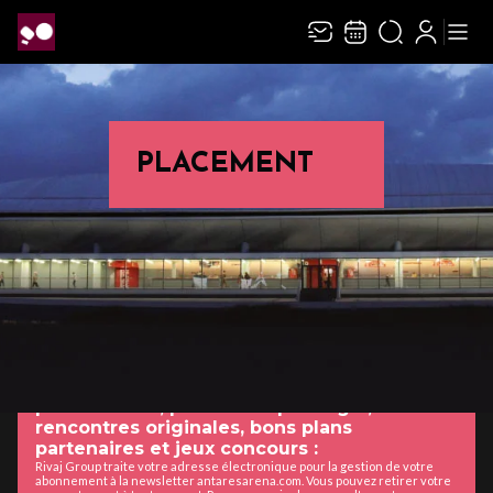
PLACEMENT
MY ANTARÈS
Inscrivez-vous à la newsletter et recevez
les bons plans d'Antarès Arena tout au long
de la saison : préventes exclusives, tarifs
préférentiels, placement privilégié,
rencontres originales, bons plans
partenaires et jeux concours :
Rivaj Group traite votre adresse électronique pour la gestion de votre
abonnement à la newsletter antaresarena.com. Vous pouvez retirer votre