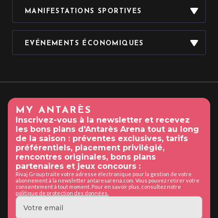
MANIFESTATIONS SPORTIVES
MATCHS, COMPÉTITIONS
EVÉNEMENTS ÉCONOMIQUES
ET CHAMPIONNATS DE
SPORTS COLLECTIFS :
SALONS, FORUMS ET
EXPOSITIONS :
MY ANTARÈS
Inscrivez-vous à la newsletter et recevez
les bons plans d'Antarès Arena tout au long
de la saison : préventes exclusives, tarifs
préférentiels, placement privilégié,
CONVENTIONS, CONGRÈS,
rencontres originales, bons plans
partenaires et jeux concours :
ASSEMBLÉES GÉNÉRALES,
Rivaj Group traite votre adresse électronique pour la gestion de votre
abonnement à la newsletter antaresarena.com. Vous pouvez retirer votre
consentement à tout moment. Pour en savoir plus, consultez notre
SOIRÉES DE GALA ET
politique de protection des données.
VARIÉTÉS
LANCEMENTS DE
INTERNATIONALES :