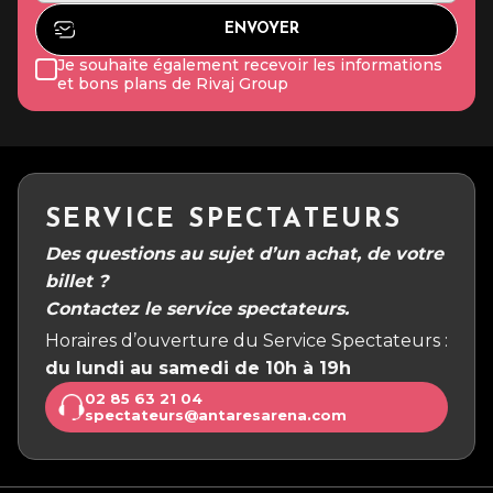
NOUVEAUX PRODUITS:
Je souhaite également recevoir les informations
et bons plans de Rivaj Group
COMÉDIES MUSICALES :
SERVICE SPECTATEURS
Des questions au sujet d’un achat, de votre
billet ?
Contactez le service spectateurs.
Sports de tapis et arts martiaux :
Horaires d’ouverture du Service Spectateurs :
du lundi au samedi de 10h à 19h
HUMOUR, IMITATIONS ET
02 85 63 21 04
spectateurs@antaresarena.com
THÉÂTRE :
RÉUNIONS, SÉMINAIRES,