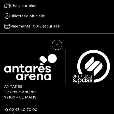
CONCOURS :
GYMNASTIQUE, DANSE
Choix sur plan
SPORTIVE ET PATINAGE
Billetterie officielle
SUR GLACE :
Paiements 100% sécurisés
NUITS THÉMATIQUES,
PLATEAUX ET
DÉCOUVERTE DE
TALENTS ET SPECTACLES
CARITATIFS :
EVÉNEMENTIELS ET
ANTARES
SPECTACLES SPORTIFS :
2 avenue Antarès
72100 – LE MANS
02 43 40 70 00