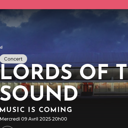
nd
Concert
LORDS OF 
SOUND
R
l
A
à
n
MUSIC IS COMING
Mercredi 09 Avril 2025
·
20h00