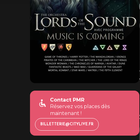
Contact PMR
Réservez vos places dès
maintenant !
BILLETTERIE@CITYLIVE.FR