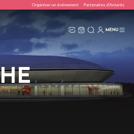
Organiser un événement
Partenaires d'Antarès
MENU
Recevez toute l’actualité en
Fermer
vous abonnant à notre
newsletter :
THE
ENVOYER
ivaj Group traite votre adresse électronique pour
a gestion de votre abonnement à la newsletter de
ntarès
. Vous pouvez retirer votre consentement
 tout moment. Pour en savoir plus, consultez
otre
politique de protection des données
.