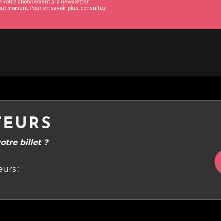
de votre abonnement à la newsletter
ut moment. Pour en savoir plus, consultez
TEURS
tre billet ?
urs :