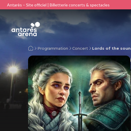
Antarès – Site officiel | Billetterie concerts & spectacles
Programmation
Concert
Lords of the sou